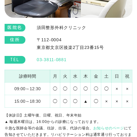
須田整形外科クリニック
医院名
〒112-0004
住所
東京都文京区後楽2丁目23番15号
03-3811-0881
TEL
診療時間
月
火
水
木
金
土
日
祝
09:00～12:30
◯
◯
◯
◯
◯
◯
×
×
15:00～18:30
◯
◯
◯
▲
◯
×
×
×
【休診日】土曜午後、日曜、祝日、年末年始
▲:毎週木曜日は、16:00からの診療になっております。
※急な医師会等の会議、往診、出張、代診の場合、
お知らせのページ
にて
告知させていただきます。リハビリテーション科は通常通り行っておりま